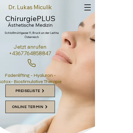
Dr. Lukas Miculik
ChirurgiePLUS
Ästhetische Medi
zin
Schloßmühlgasse 11, Bruck an der Leitha
Österreich
Jetzt anrufen
+4367764858847
Fadenlifting - Hyaluron -
otox- Biostimulative Therapie
PREISELISTE
ONLINE TERMIN