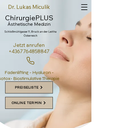
Dr. Lukas Miculik
ChirurgiePLUS
Ästhetische Medi
zin
Schloßmühlgasse 11, Bruck an der Leitha
Österreich
Jetzt anrufen
+4367764858847
Fadenlifting - Hyaluron -
otox- Biostimulative Therapie
PREISELISTE
ONLINE TERMIN