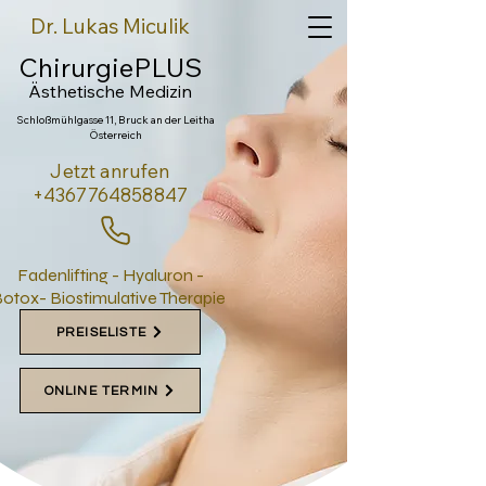
Dr. Lukas Miculik
ChirurgiePLUS
Ästhetische Medi
zin
Schloßmühlgasse 11, Bruck an der Leitha
Österreich
Jetzt anrufen
+4367764858847
Fadenlifting - Hyaluron -
otox- Biostimulative Therapie
PREISELISTE
ONLINE TERMIN