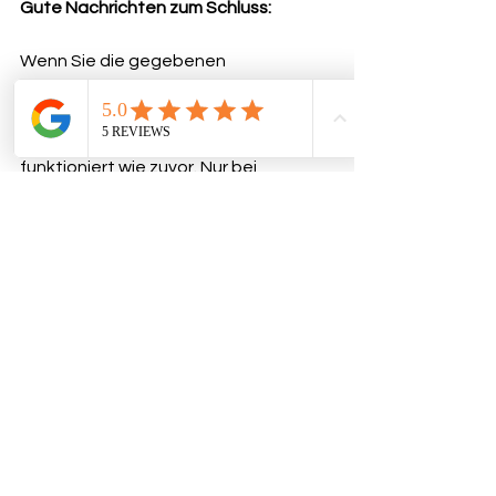
Gute Nachrichten zum Schluss: 
Wenn Sie die gegebenen 
Empfehlungen befolgen, adaptiert 
sich der Körper innerhalb von 4 
Wochen nach der Operation und 
funktioniert wie zuvor. Nur bei 
anhaltenden Verdauungsproblemen 
ist ein Arztbesuch notwendig.
Ihr Team
                                ChirurgiePlus
Alle ansehen
Aktuelle Beiträge