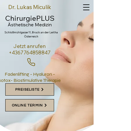
Dr. Lukas Miculik
ChirurgiePLUS
Ästhetische Medi
zin
Schloßmühlgasse 11, Bruck an der Leitha
Österreich
Jetzt anrufen
+4367764858847
Fadenlifting - Hyaluron -
otox- Biostimulative Therapie
PREISELISTE
ONLINE TERMIN