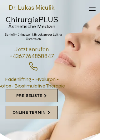
Dr. Lukas Miculik
ChirurgiePLUS
Ästhetische Medi
zin
Schloßmühlgasse 11, Bruck an der Leitha
Österreich
Jetzt anrufen
+4367764858847
Fadenlifting - Hyaluron -
otox- Biostimulative Therapie
PREISELISTE
ONLINE TERMIN