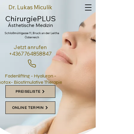
Dr. Lukas Miculik
ChirurgiePLUS
Ästhetische Medi
zin
Schloßmühlgasse 11, Bruck an der Leitha
Österreich
Jetzt anrufen
+4367764858847
Fadenlifting - Hyaluron -
otox- Biostimulative Therapie
PREISELISTE
ONLINE TERMIN