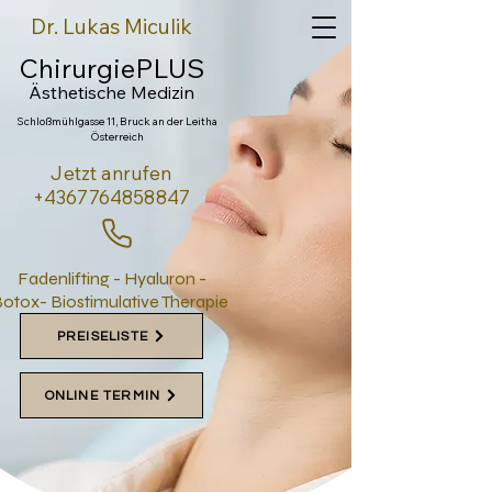
Dr. Lukas Miculik
ChirurgiePLUS
Ästhetische Medi
zin
Schloßmühlgasse 11, Bruck an der Leitha
Österreich
Jetzt anrufen
+4367764858847
Fadenlifting - Hyaluron -
otox- Biostimulative Therapie
PREISELISTE
ONLINE TERMIN