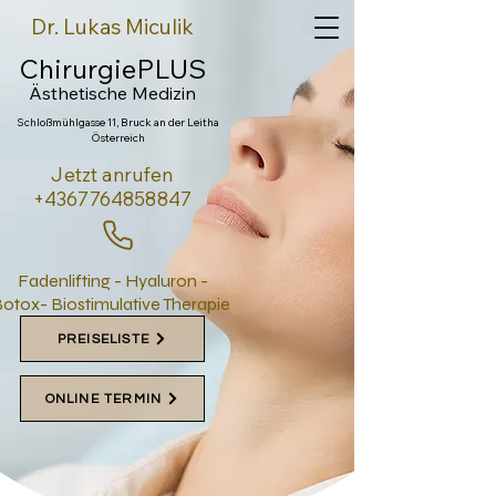
Dr. Lukas Miculik
ChirurgiePLUS
Ästhetische Medi
zin
Schloßmühlgasse 11, Bruck an der Leitha
Österreich
Jetzt anrufen
+4367764858847
Fadenlifting - Hyaluron -
otox- Biostimulative Therapie
PREISELISTE
ONLINE TERMIN