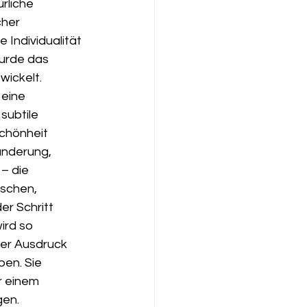
rliche 
cher 
 Individualität 
wurde das 
wickelt.
 eine 
subtile 
chönheit 
änderung, 
– die 
schen, 
r Schritt 
ird so 
her Ausdruck 
ben. Sie 
r einem 
gen.