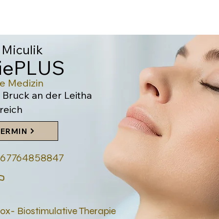
 Miculik
giePLUS
he Medi
zin
 Bruck an der Leitha
reich
TERMIN
4367764858847
tox- Biostimulative Therapie