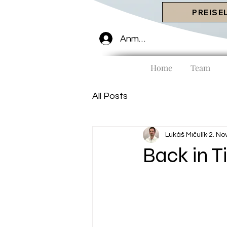
PREISE
Anmelden
Home
Team
All Posts
Lukáš Mičulík
2. No
Back in T