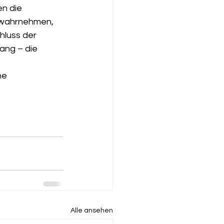
n die 
g wahrnehmen, 
hluss der 
ang – die 
ne 
Alle ansehen