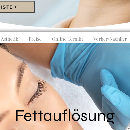
LISTE
Ästhetik
Preise
Online Termin
Vorher/Nachher
Fettauflösung