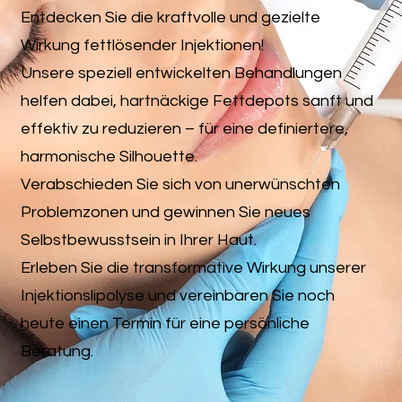
Entdecken Sie die kraftvolle und gezielte
Wirkung fettlösender Injektionen!
Unsere speziell entwickelten Behandlungen
helfen dabei, hartnäckige Fettdepots sanft und
effektiv zu reduzieren – für eine definiertere,
harmonische Silhouette.
Verabschieden Sie sich von unerwünschten
Problemzonen und gewinnen Sie neues
Selbstbewusstsein in Ihrer Haut.
Erleben Sie die transformative Wirkung unserer
Injektionslipolyse und vereinbaren Sie noch
heute einen Termin für eine persönliche
Beratung.