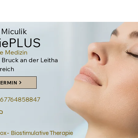
 Miculik
giePLUS
he Medi
zin
 Bruck an der Leitha
reich
TERMIN
4367764858847
tox- Biostimulative Therapie