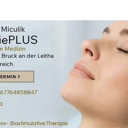
 Miculik
giePLUS
he Medi
zin
 Bruck an der Leitha
reich
TERMIN
4367764858847
tox- Biostimulative Therapie